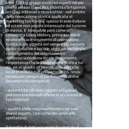
oltre 120 tra gruppi storici ed esperti nei più
diversi settori scientifici, didattici, artigianali,
artistici, editoriali o ricostruttivi - nell’ambito
della rievocazione storica applicata al
marketing territoriale, spesso in aree italiane
ed estere non ancora interessate dal turismo
di massa. E’ innegabile però come la
cosiddetta Living History, prima ancora di
essere efficace strumento di promozione
turistica, sia attività dal sempre più evidente
valore culturale e sociale, visto anche l’ampio
coinvolgimento del volontariato e
dell’associazionismo locale. Ovviamente
l’importanza che la Rievocazione Storica ha
via, via acquisito all’interno delle politiche
locali in ambito culturale e turistico, rende
necessario sempre di più il rispetto di due
parametri fondamentali:
- autenticità (di abiti, oggetti artigianali,
pietanze tradizionali offerte in occasione di
tali iniziative)
- qualità (della rappresentazione nei suoi
diversi aspetti, così come dei servizi allo
spettatore).
Il rispetto di detti parametri ha portato il