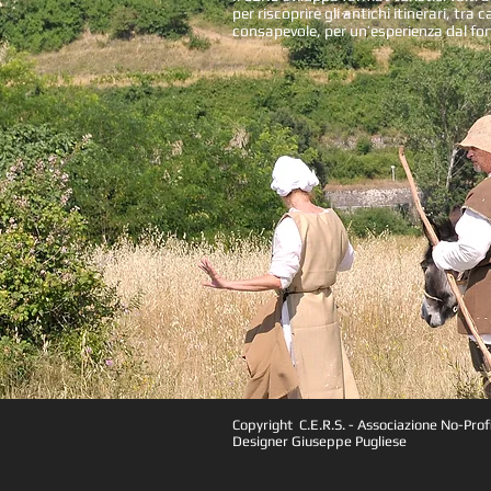
per riscoprire gli antichi itinerari, tra
consapevole, per un’esperienza dal fo
Copyright C.E.R.S. - Associazione No-P
Designer Giuseppe Pugliese