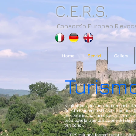
C.E.R.S.
Consorzio Europeo Rievoca
Home
Servizi
Gallery
Turism
Negli ultimi anni, uno dei comparti d
Questo fenomeno si basa su un princi
presente in una specifica area, è neces
promuove la trasformazione di tale patr
territorio).
Il CERS sviluppa format turistici volti