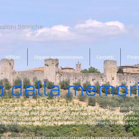
zioni Storiche
Affiliati
Organo Amministrativo
Contatti
Finan
o della memor
i maggior successo del settore turistico è certamente rappresentato dal 
pio semplice ma molto efficace: dopo aver analizzato e adeguatamente sa
sario sviluppare una politica del turismo che, operando secondo gli standa
imonio (che per definizione è un costo per la collettività) in risorsa (che
 a promuovere uno specifico territorio attraverso la valorizzazione del suo