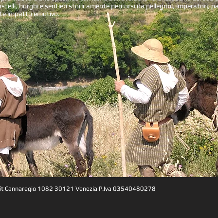
 castelli, borghi e sentieri storicamente percorsi da pellegrini, imperatori, 
rte impatto emotivo.
rofit Cannaregio 1082 30121 Venezia P.Iva 03540480278