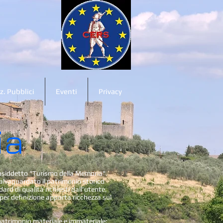
z. Pubblici
Eventi
Privacy
ia
cosiddetto "Turismo della Memoria".
lvaguardato il patrimonio storico
rd di qualità richiesti dall'utente,
 per definizione apporta ricchezza sul
 patrimonio materiale e immateriale: